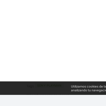
SONY PLAYMAN
Tags
Utilizamos cookies de t
analizando tu navegaci
Más información en el post
¿OS IMAGINÁIS UNA 