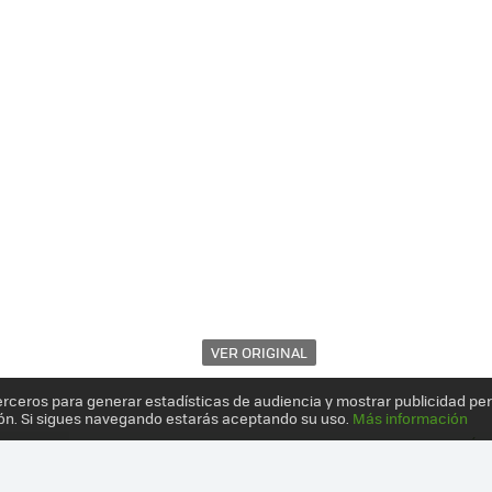
VER ORIGINAL
erceros para generar estadísticas de audiencia y mostrar publicidad pe
ón. Si sigues navegando estarás aceptando su uso.
Más información
PS4 EN FORMATO SWITCH? ESTE CONCEPTO NOS LO MUESTRA EN VÍD