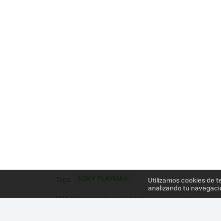
SONY PLAYMAN
Tags
Utilizamos cookies de t
analizando tu navegaci
Más información en el post
¿OS IMAGINÁIS UNA 