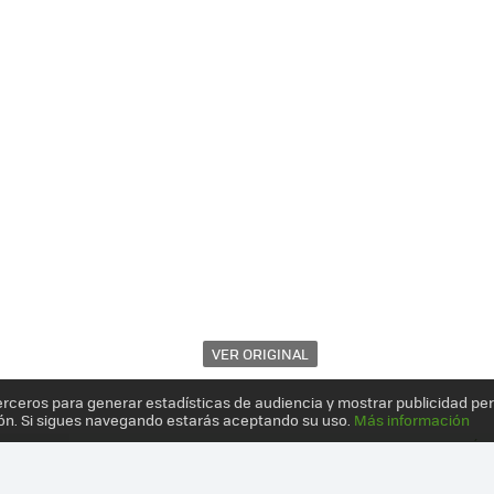
VER ORIGINAL
erceros para generar estadísticas de audiencia y mostrar publicidad pe
ón. Si sigues navegando estarás aceptando su uso.
Más información
PS4 EN FORMATO SWITCH? ESTE CONCEPTO NOS LO MUESTRA EN VÍD