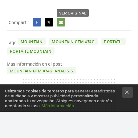
VER ORIGINAL
Compartir
FACEBOOK
X
E-
MAIL
MOUNTAIN
MOUNTAIN GTM X74G
PORTÁTIL
Tags
PORTÁTIL MOUNTAIN
Más información en el post
MOUNTAIN GTM X74G, ANÁLISIS
Utilizamos cookies de terceros para generar estadísticas
de audiencia y mostrar publicidad personalizada
analizando tu navegación. Si sigues navegando estarás
aceptando su uso.
Más información