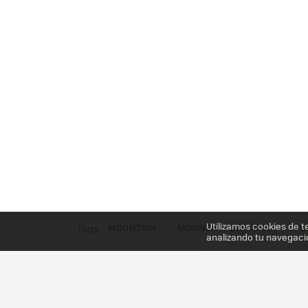
Utilizamos cookies de t
MOUNTAIN
MOUNTAIN GTM X74G
PO
Tags
analizando tu navegaci
Más información en el post
MOUNTAIN GTM X74G,