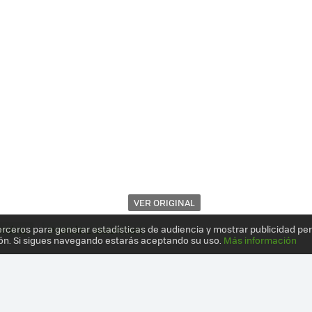
VER ORIGINAL
erceros para generar estadísticas de audiencia y mostrar publicidad pe
RTÁTIL
PORTÁTIL MOUNTAIN
ón. Si sigues navegando estarás aceptando su uso.
Más información
 ANÁLISIS