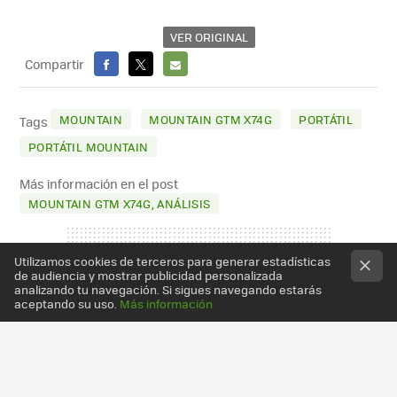
VER ORIGINAL
Compartir
FACEBOOK
X
E-
MAIL
MOUNTAIN
MOUNTAIN GTM X74G
PORTÁTIL
Tags
PORTÁTIL MOUNTAIN
Más información en el post
MOUNTAIN GTM X74G, ANÁLISIS
Utilizamos cookies de terceros para generar estadísticas
de audiencia y mostrar publicidad personalizada
analizando tu navegación. Si sigues navegando estarás
aceptando su uso.
Más información