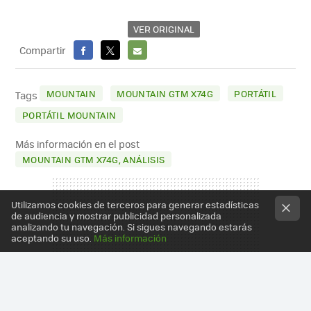
VER ORIGINAL
Compartir
FACEBOOK
X
E-
MAIL
MOUNTAIN
MOUNTAIN GTM X74G
PORTÁTIL
Tags
PORTÁTIL MOUNTAIN
Más información en el post
MOUNTAIN GTM X74G, ANÁLISIS
Utilizamos cookies de terceros para generar estadísticas
de audiencia y mostrar publicidad personalizada
analizando tu navegación. Si sigues navegando estarás
aceptando su uso.
Más información