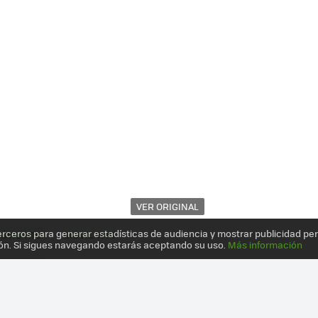
VER ORIGINAL
erceros para generar estadísticas de audiencia y mostrar publicidad pe
ÓVIL HTC
MÓVIL WP7
ón. Si sigues navegando estarás aceptando su uso.
Más información
R EN VÍDEO DESDE IFA 2011