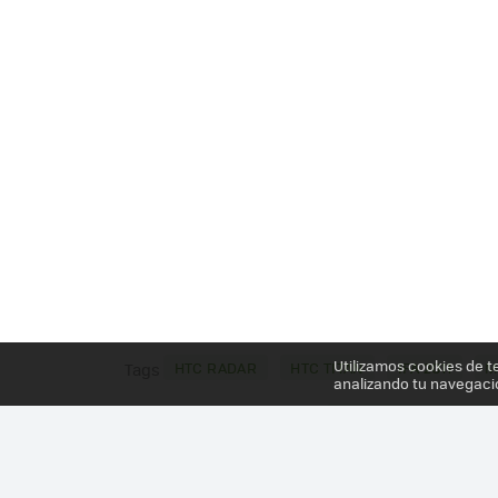
Utilizamos cookies de t
HTC RADAR
HTC TITAN
IFA 2011
M
Tags
analizando tu navegaci
Más información en el post
HTC TITAN Y HTC RADA