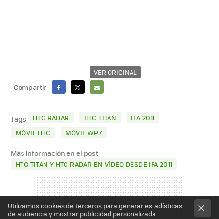
VER ORIGINAL
Compartir
FACEBOOK
X
E-
MAIL
HTC RADAR
HTC TITAN
IFA 2011
Tags
MÓVIL HTC
MÓVIL WP7
Más información en el post
HTC TITAN Y HTC RADAR EN VÍDEO DESDE IFA 2011
Utilizamos cookies de terceros para generar estadísticas
de audiencia y mostrar publicidad personalizada