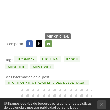
VER ORIGINAL
Compartir
FACEBOOK
X
E-
MAIL
HTC RADAR
HTC TITAN
IFA 2011
Tags
MÓVIL HTC
MÓVIL WP7
Más información en el post
HTC TITAN Y HTC RADAR EN VÍDEO DESDE IFA 2011
Utilizamos cookies de terceros para generar estadísticas
de audiencia y mostrar publicidad personalizada