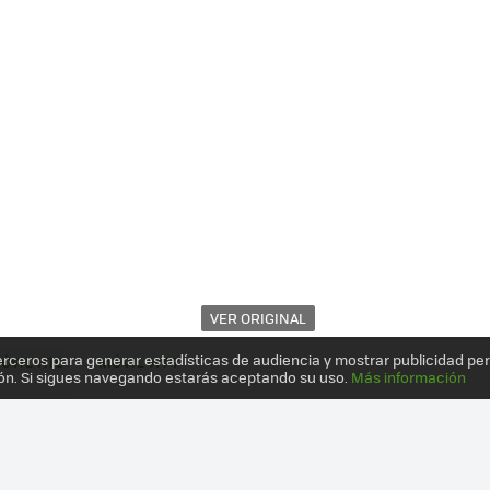
VER ORIGINAL
erceros para generar estadísticas de audiencia y mostrar publicidad pe
ÓVIL HTC
MÓVIL WP7
ón. Si sigues navegando estarás aceptando su uso.
Más información
R EN VÍDEO DESDE IFA 2011