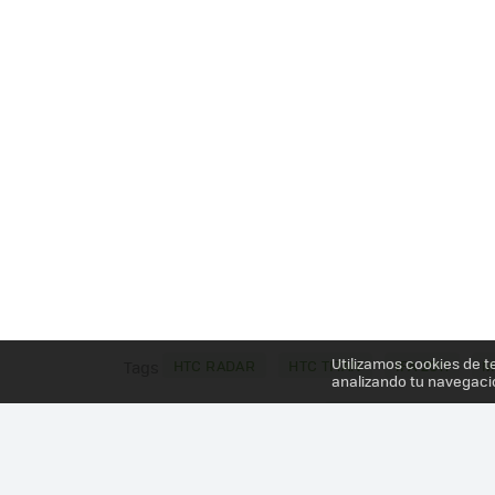
Utilizamos cookies de t
HTC RADAR
HTC TITAN
IFA 2011
M
Tags
analizando tu navegaci
Más información en el post
HTC TITAN Y HTC RADA