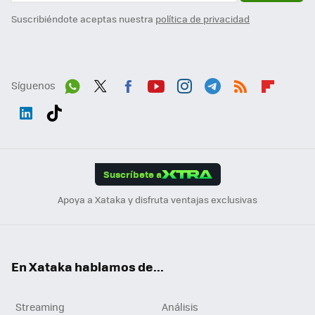
Suscribiéndote aceptas nuestra
política de privacidad
Síguenos
Wh
Twit
Fac
You
Inst
Tele
RSS
Flip
ats
ter
ebo
tub
agr
gra
boa
Link
Tikt
App
ok
e
am
m
rd
edI
ok
Suscríbete a
n
Apoya a Xataka y disfruta ventajas exclusivas
En Xataka hablamos de...
Streaming
Análisis