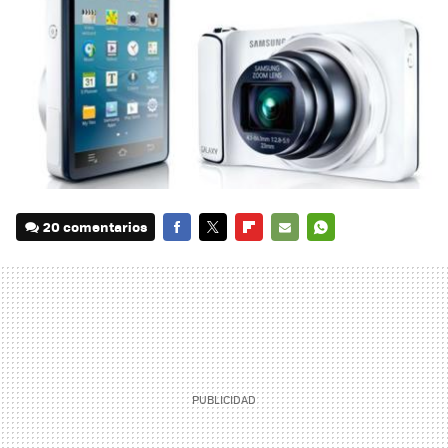
20 comentarios
FACEBOOK
TWITTER
FLIPBOARD
E-
WHATSAPP
MAIL