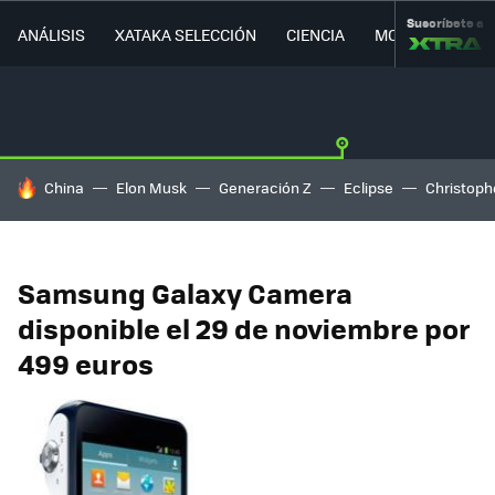
Suscríbete a
ANÁLISIS
XATAKA SELECCIÓN
CIENCIA
MOVILIDAD
HOY SE HABLA DE
China
Elon Musk
Generación Z
Eclipse
Christoph
Samsung Galaxy Camera
disponible el 29 de noviembre por
499 euros