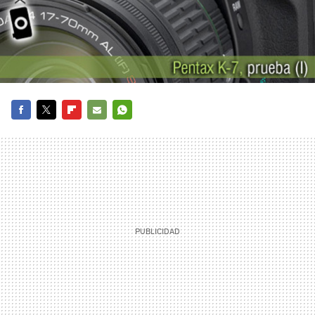
FACEBOOK
TWITTER
FLIPBOARD
E-
WHATSAPP
MAIL