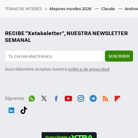
TEMAS DE INTERÉS
Mejores moviles 2026
Claude
Androi
RECIBE "Xatakaletter", NUESTRA NEWSLETTER
SEMANAL
SUSCRIBIR
Suscribiéndote aceptas nuestra
política de privacidad
Síguenos
Wh
Twit
Fac
You
Inst
Tele
RSS
Flip
ats
ter
ebo
tub
agr
gra
boa
Link
Tikt
App
ok
e
am
m
rd
edI
ok
Suscríbete a