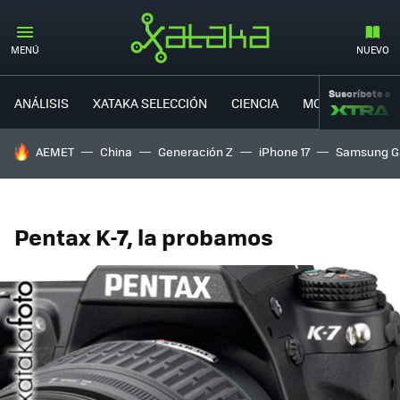
MENÚ
NUEVO
Suscríbete a
ANÁLISIS
XATAKA SELECCIÓN
CIENCIA
MOVILIDAD
HOY SE HABLA DE
AEMET
China
Generación Z
iPhone 17
Samsung G
Pentax K-7, la probamos