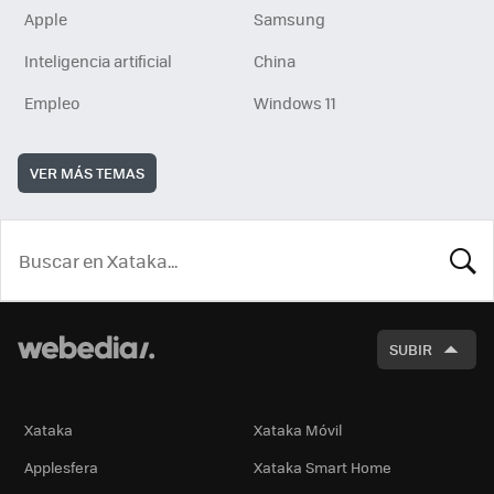
Apple
Samsung
Inteligencia artificial
China
Empleo
Windows 11
VER MÁS TEMAS
BUSCA
SUBIR
Xataka
Xataka Móvil
Applesfera
Xataka Smart Home