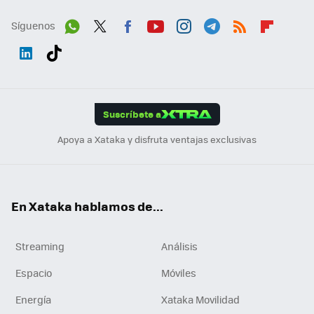
Síguenos
Wh
Twit
Fac
You
Inst
Tele
RSS
Flip
ats
ter
ebo
tub
agr
gra
boa
Link
Tikt
App
ok
e
am
m
rd
edI
ok
Suscríbete a
n
Apoya a Xataka y disfruta ventajas exclusivas
En Xataka hablamos de...
Streaming
Análisis
Espacio
Móviles
Energía
Xataka Movilidad