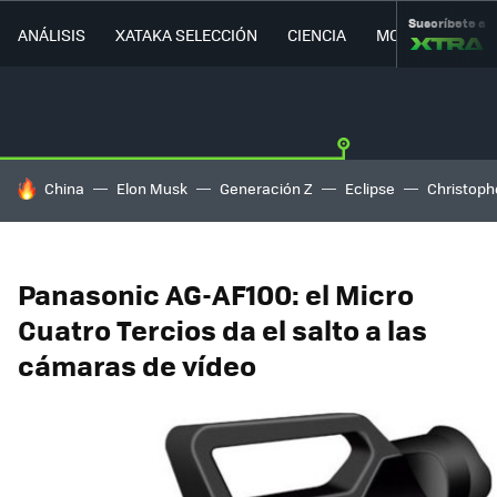
Suscríbete a
ANÁLISIS
XATAKA SELECCIÓN
CIENCIA
MOVILIDAD
HOY SE HABLA DE
China
Elon Musk
Generación Z
Eclipse
Christoph
Panasonic AG-AF100: el Micro
Cuatro Tercios da el salto a las
cámaras de vídeo