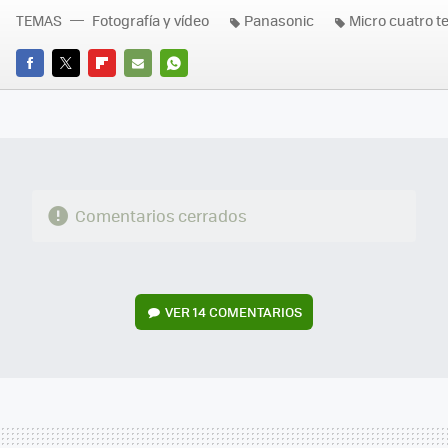
TEMAS
Fotografía y vídeo
Panasonic
Micro cuatro t
FACEBOOK
TWITTER
FLIPBOARD
E-
WHATSAPP
MAIL
Comentarios cerrados
VER
14 COMENTARIOS