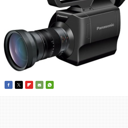
FACEBOOK
TWITTER
FLIPBOARD
E-
WHATSAPP
MAIL