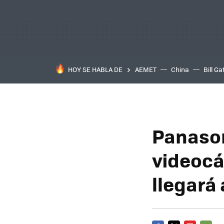
HOY SE HABLA DE
AEMET
China
Bill Ga
Panason
videocá
llegará