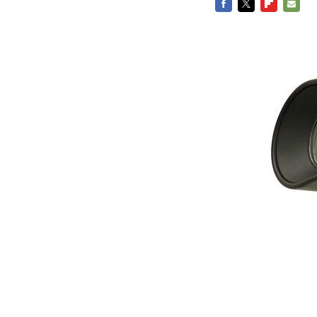
FACEBOOK
TWITTER
FLIPBOARD
E-
MAIL