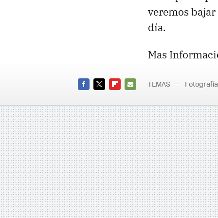
veremos bajar 
día.
Mas Informaci
TEMAS
Fotografía
3DA1
FACEBOOK
TWITTER
FLIPBOARD
E-
MAIL