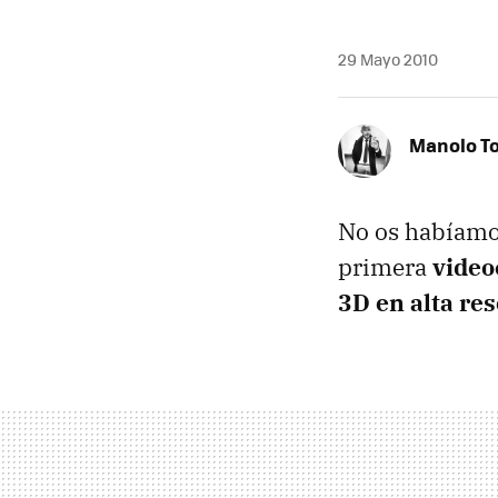
29 Mayo 2010
Manolo T
No os habíamo
primera
vide
3D en alta re