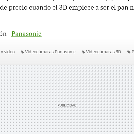
de precio cuando el 3D empiece a ser el pan 
ón |
Panasonic
 y vídeo
Videocámaras Panasonic
Videocámaras 3D
P