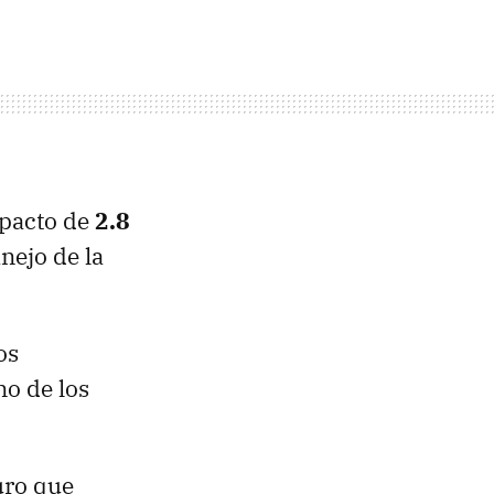
mpacto de
2.8
anejo de la
os
no de los
uro que