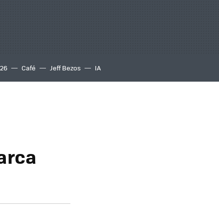
S26
Café
Jeff Bezos
IA
arca