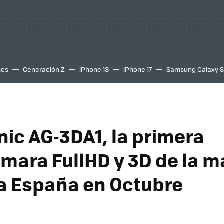
tes
Generación Z
iPhone 18
iPhone 17
Samsung Galaxy 
ic AG-3DA1, la primera
mara FullHD y 3D de la m
 a España en Octubre