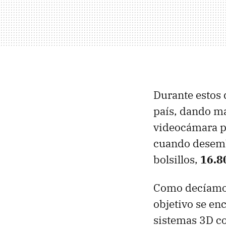
Durante estos 
país, dando má
videocámara pr
cuando desemba
bolsillos,
16.8
Como decíamos,
objetivo se en
sistemas 3D co