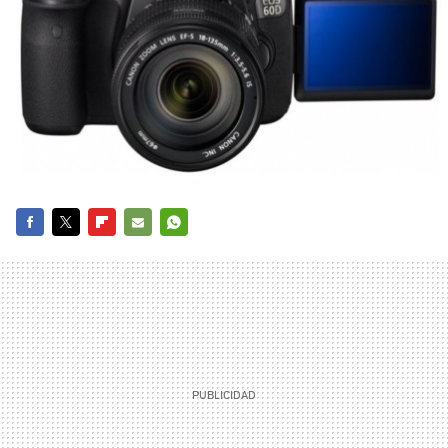
FACEBOOK
TWITTER
FLIPBOARD
E-
WHATSAPP
MAIL