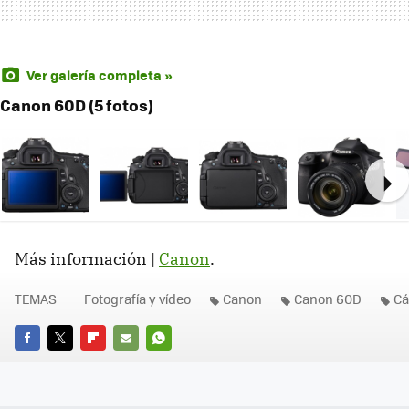
Ver galería completa »
Canon 60D (5 fotos)
Ne
Más información |
Canon
.
TEMAS
Fotografía y vídeo
Canon
Canon 60D
Cá
FACEBOOK
TWITTER
FLIPBOARD
E-
WHATSAPP
MAIL