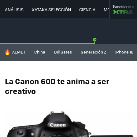
Suscríbete a
ANÁLISIS
XATAKA SELECCIÓN
CIENCIA
MOVILIDAD
HOY SE HABLA DE
AEMET
China
Bill Gates
Generación Z
iPhone 18
La Canon 60D te anima a ser
creativo