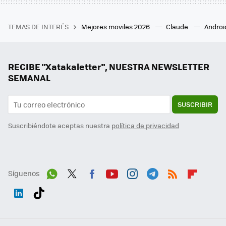
TEMAS DE INTERÉS
Mejores moviles 2026
Claude
Androi
RECIBE "Xatakaletter", NUESTRA NEWSLETTER
SEMANAL
SUSCRIBIR
Suscribiéndote aceptas nuestra
política de privacidad
Síguenos
Wh
Twit
Fac
You
Inst
Tele
RSS
Flip
ats
ter
ebo
tub
agr
gra
boa
Link
Tikt
App
ok
e
am
m
rd
edI
ok