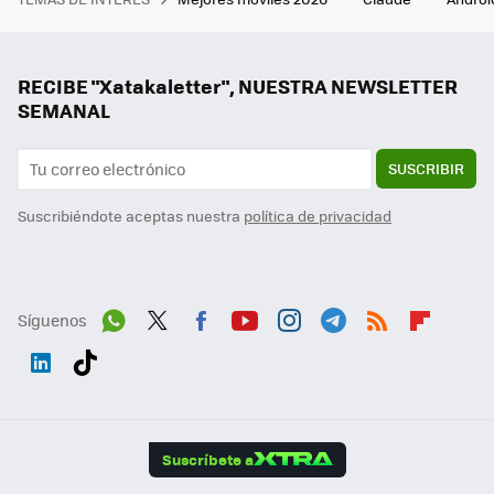
RECIBE "Xatakaletter", NUESTRA NEWSLETTER
SEMANAL
SUSCRIBIR
Suscribiéndote aceptas nuestra
política de privacidad
Síguenos
Wh
Twit
Fac
You
Inst
Tele
RSS
Flip
ats
ter
ebo
tub
agr
gra
boa
Link
Tikt
App
ok
e
am
m
rd
edI
ok
Suscríbete a
n