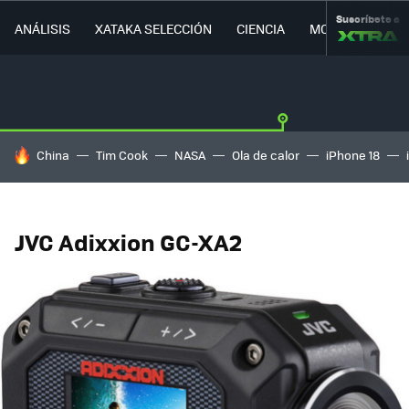
Suscríbete a
ANÁLISIS
XATAKA SELECCIÓN
CIENCIA
MOVILIDAD
HOY SE HABLA DE
China
Tim Cook
NASA
Ola de calor
iPhone 18
JVC Adixxion GC-XA2