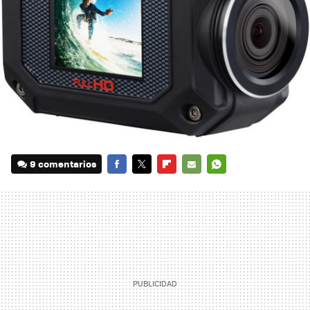
9 comentarios
FACEBOOK
TWITTER
FLIPBOARD
E-
WHATSAPP
MAIL