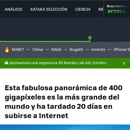
Suscríbete a
ANÁLISIS
XATAKA SELECCIÓN
CIENCIA
MOVILIDAD
HOY SE HABLA DE
AEMET
China
NASA
Bugatti
Invento
iPhone 1
🖨️ ¡Sorteamos una impresora 3D Bambu Lab A2L Combo!
Esta fabulosa panorámica de 400
gigapíxeles es la más grande del
mundo y ha tardado 20 días en
subirse a Internet