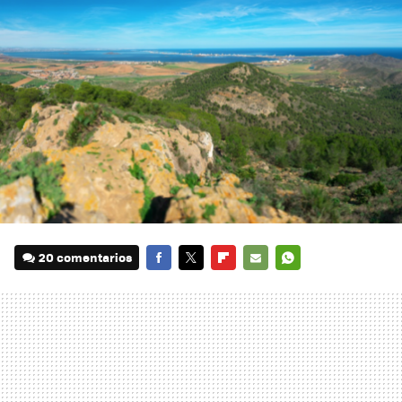
20 comentarios
FACEBOOK
TWITTER
FLIPBOARD
E-
WHATSAPP
MAIL