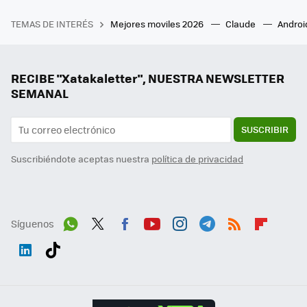
TEMAS DE INTERÉS
Mejores moviles 2026
Claude
Androi
RECIBE "Xatakaletter", NUESTRA NEWSLETTER
SEMANAL
SUSCRIBIR
Suscribiéndote aceptas nuestra
política de privacidad
Síguenos
Wh
Twit
Fac
You
Inst
Tele
RSS
Flip
ats
ter
ebo
tub
agr
gra
boa
Link
Tikt
App
ok
e
am
m
rd
edI
ok