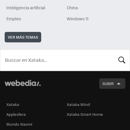
Inteligencia artificial
China
Empleo
Windows 11
VER MÁS TEMAS
BUSCA
SUBIR
Xataka
Xataka Móvil
Applesfera
Xataka Smart Home
Mundo Xiaomi