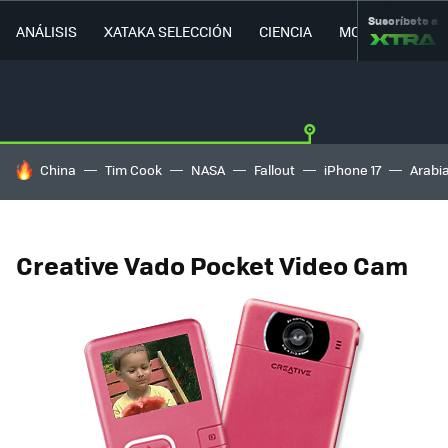
Suscríbete a
ANÁLISIS
XATAKA SELECCIÓN
CIENCIA
MOVILIDAD
HOY SE HABLA DE
China
Tim Cook
NASA
Fallout
iPhone 17
Arabi
Creative Vado Pocket Video Cam