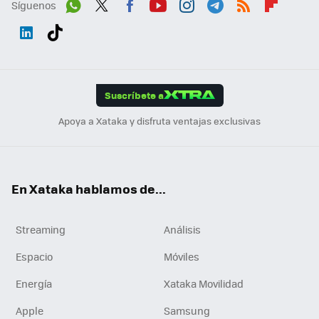
Síguenos
Wh
Twit
Fac
You
Inst
Tele
RSS
Flip
ats
ter
ebo
tub
agr
gra
boa
Link
Tikt
App
ok
e
am
m
rd
edI
ok
Suscríbete a
n
Apoya a Xataka y disfruta ventajas exclusivas
En Xataka hablamos de...
Streaming
Análisis
Espacio
Móviles
Energía
Xataka Movilidad
Apple
Samsung