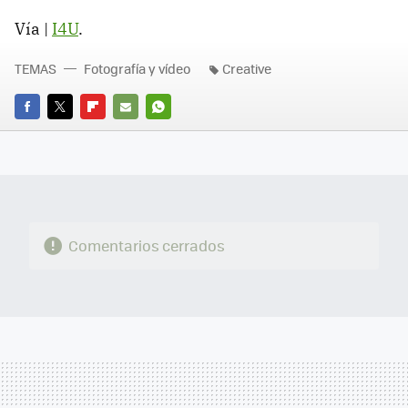
Vía |
I4U
.
TEMAS
Fotografía y vídeo
Creative
FACEBOOK
TWITTER
FLIPBOARD
E-
WHATSAPP
MAIL
Comentarios cerrados