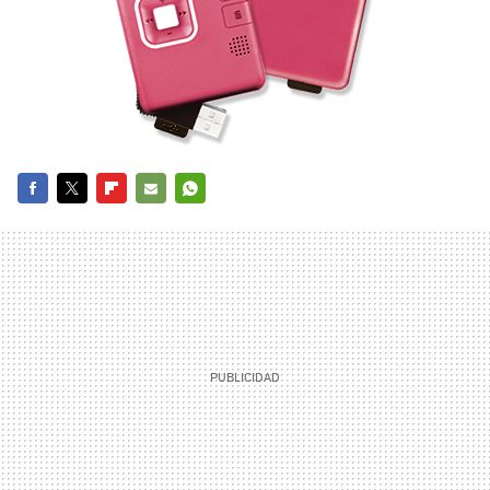
FACEBOOK
TWITTER
FLIPBOARD
E-
WHATSAPP
MAIL