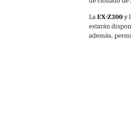
de clonado de
La
EX-Z300
y 
estarán dispon
además, permit