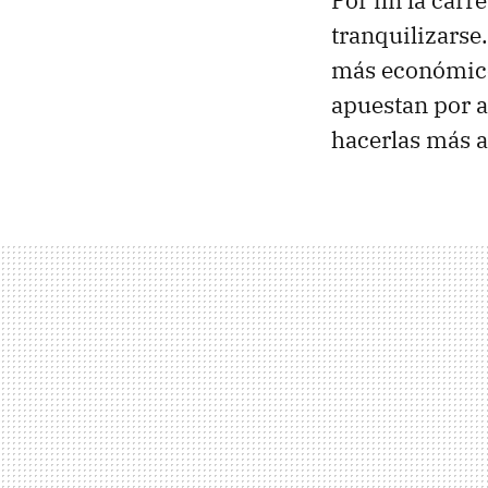
Por fin la car
tranquilizarse
más económicos
apuestan por a
hacerlas más a