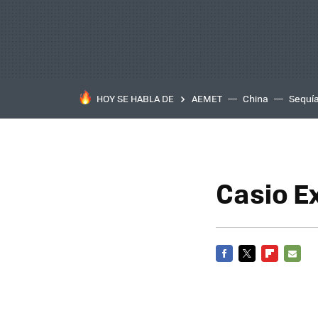
HOY SE HABLA DE
AEMET
China
Sequí
Casio E
FACEBOOK
TWITTER
FLIPBOARD
E-
MAIL