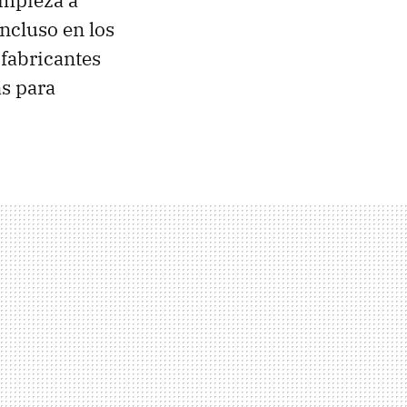
empieza a
ncluso en los
 fabricantes
as para