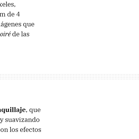
xeles,
om de 4
mágenes que
oiré
de las
quillaje
, que
 y suavizando
on los efectos