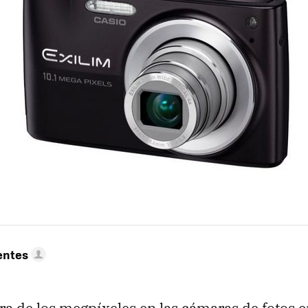
entes