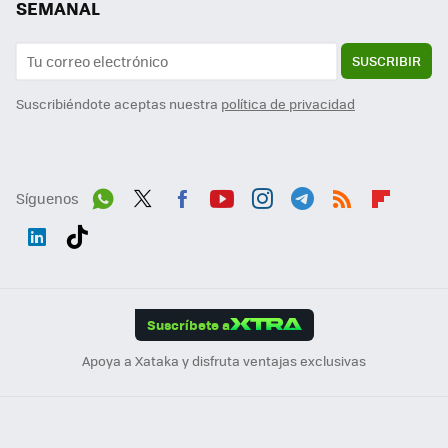
SEMANAL
SUSCRIBIR
Suscribiéndote aceptas nuestra
política de privacidad
Síguenos
Wh
Twit
Fac
You
Inst
Tele
RSS
Flip
ats
ter
ebo
tub
agr
gra
boa
Link
Tikt
App
ok
e
am
m
rd
edI
ok
Suscríbete a
n
Apoya a Xataka y disfruta ventajas exclusivas