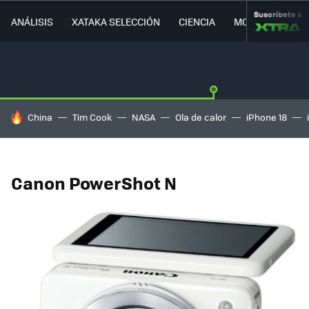
Suscríbete a
ANÁLISIS
XATAKA SELECCIÓN
CIENCIA
MOVILIDAD
HOY SE HABLA DE
China
Tim Cook
NASA
Ola de calor
iPhone 18
Canon PowerShot N