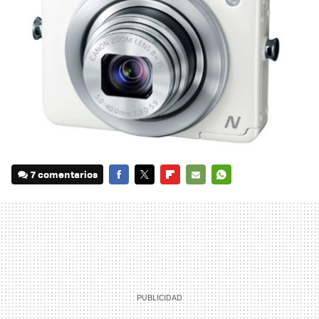
7 comentarios
FACEBOOK
TWITTER
FLIPBOARD
E-
WHATSAPP
MAIL