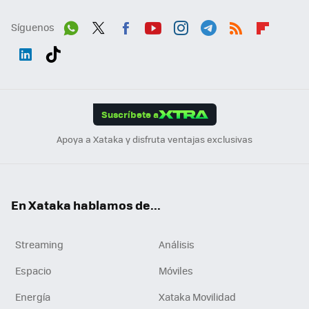
Síguenos
Wh
Twit
Fac
You
Inst
Tele
RSS
Flip
ats
ter
ebo
tub
agr
gra
boa
Link
Tikt
App
ok
e
am
m
rd
edI
ok
Suscríbete a
n
Apoya a Xataka y disfruta ventajas exclusivas
En Xataka hablamos de...
Streaming
Análisis
Espacio
Móviles
Energía
Xataka Movilidad