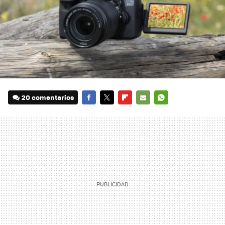
20 comentarios
FACEBOOK
TWITTER
FLIPBOARD
E-
WHATSAPP
MAIL