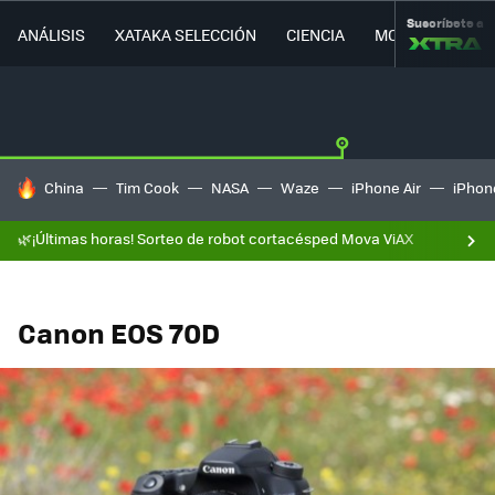
Suscríbete a
ANÁLISIS
XATAKA SELECCIÓN
CIENCIA
MOVILIDAD
HOY SE HABLA DE
China
Tim Cook
NASA
Waze
iPhone Air
iPhone
🌿¡Últimas horas! Sorteo de robot cortacésped Mova ViAX
Canon EOS 70D