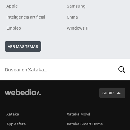
Apple
Samsung
Inteligencia artificial
China
Empleo
Windows 11
VER MÁS TEMAS
BUSCA
SUBIR
Xataka
Xataka Móvil
Applesfera
Xataka Smart Home