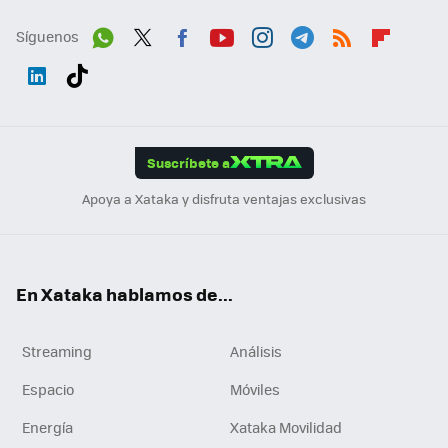
Síguenos
Wh
Twit
Fac
You
Inst
Tele
RSS
Flip
ats
ter
ebo
tub
agr
gra
boa
Link
Tikt
App
ok
e
am
m
rd
edI
ok
Suscríbete a
n
Apoya a Xataka y disfruta ventajas exclusivas
En Xataka hablamos de...
Streaming
Análisis
Espacio
Móviles
Energía
Xataka Movilidad