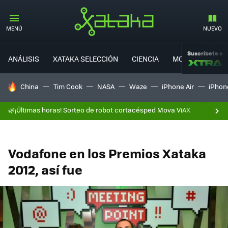
MENÚ
NUEVO
Suscríbete a
ANÁLISIS
XATAKA SELECCIÓN
CIENCIA
MOVILIDAD
HOY SE HABLA DE
China
Tim Cook
NASA
Waze
iPhone Air
iPhone
🌿¡Últimas horas! Sorteo de robot cortacésped Mova ViAX
Vodafone en los Premios Xataka
2012, así fue