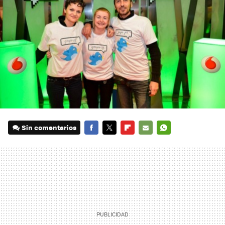
Sin comentarios
FACEBOOK
TWITTER
FLIPBOARD
E-
WHATSAPP
MAIL