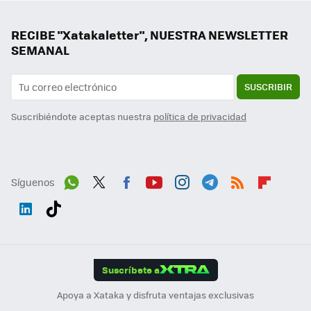
RECIBE "Xatakaletter", NUESTRA NEWSLETTER
SEMANAL
SUSCRIBIR
Suscribiéndote aceptas nuestra
política de privacidad
Síguenos
Wh
Twit
Fac
You
Inst
Tele
RSS
Flip
ats
ter
ebo
tub
agr
gra
boa
Link
Tikt
App
ok
e
am
m
rd
edI
ok
Suscríbete a
n
Apoya a Xataka y disfruta ventajas exclusivas