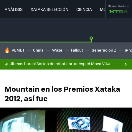
Suscríbete a
ANÁLISIS
XATAKA SELECCIÓN
CIENCIA
MOVILIDAD
HOY SE HABLA DE
AEMET
China
Waze
Fallout
Generación Z
iPh
🌿¡Últimas horas! Sorteo de robot cortacésped Mova ViAX
Mountain en los Premios Xataka
2012, así fue