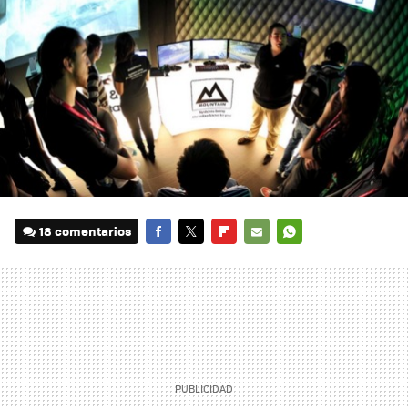
18 comentarios
FACEBOOK
TWITTER
FLIPBOARD
E-
WHATSAPP
MAIL