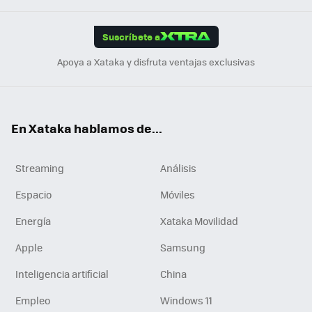
App
ok
e
am
m
rd
edI
ok
Suscríbete a
n
Apoya a Xataka y disfruta ventajas exclusivas
En Xataka hablamos de...
Streaming
Análisis
Espacio
Móviles
Energía
Xataka Movilidad
Apple
Samsung
Inteligencia artificial
China
Empleo
Windows 11