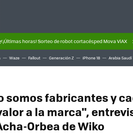
🌿¡Últimas horas! Sorteo de robot cortacésped Mova ViAX
a
Waze
Fallout
Generación Z
iPhone 18
Arabia Saudí
o somos fabricantes y ca
alor a la marca", entrevi
Acha-Orbea de Wiko