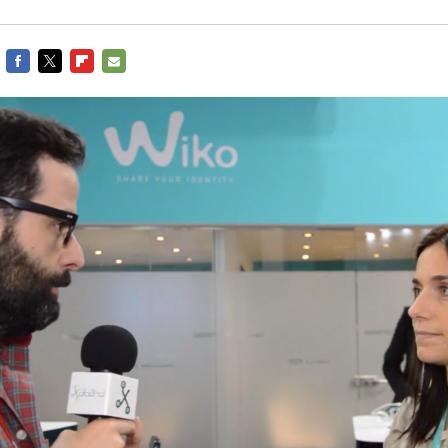
FACEBOOK
TWITTER
FLIPBOARD
E-
MAIL