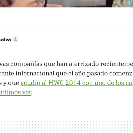
nalva
evas compañías que han aterrizado recientem
icante internacional que el año pasado comen
s y que
acudió al MWC 2014 con uno de los ca
udimos ver
.