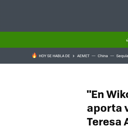
HOY SE HABLA DE
AEMET
China
Sequí
"En Wik
aporta v
Teresa 