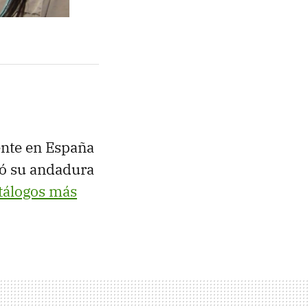
ente en España
zó su andadura
tálogos más