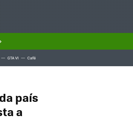
GTA VI
Café
da país
sta a