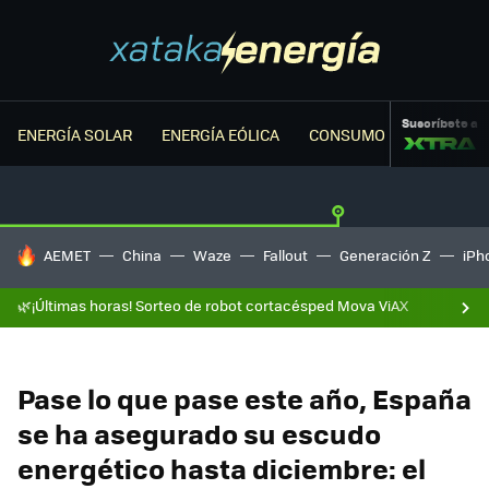
Suscríbete a
ENERGÍA SOLAR
ENERGÍA EÓLICA
CONSUMO ENERGÉTICO
HOY SE HABLA DE
AEMET
China
Waze
Fallout
Generación Z
iPh
🌿¡Últimas horas! Sorteo de robot cortacésped Mova ViAX
Pase lo que pase este año, España
se ha asegurado su escudo
energético hasta diciembre: el