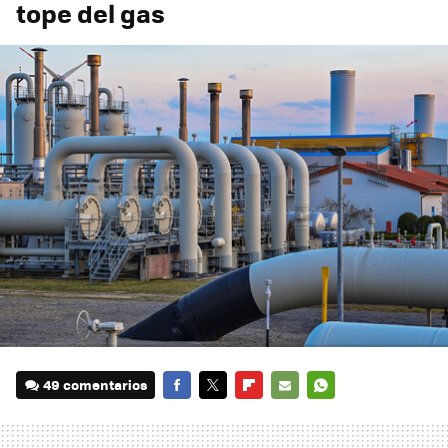
tope del gas
49 comentarios
FACEBOOK
TWITTER
FLIPBOARD
E-
WHATSAPP
MAIL