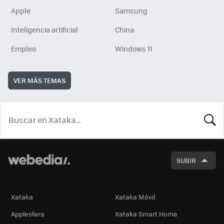
Apple
Samsung
Inteligencia artificial
China
Empleo
Windows 11
VER MÁS TEMAS
BUSCA
SUBIR
Xataka
Xataka Móvil
Applesfera
Xataka Smart Home