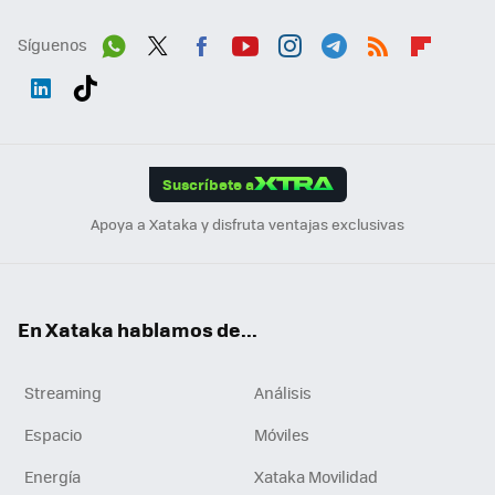
Síguenos
Wh
Twit
Fac
You
Inst
Tele
RSS
Flip
ats
ter
ebo
tub
agr
gra
boa
Link
Tikt
App
ok
e
am
m
rd
edI
ok
Suscríbete a
n
Apoya a Xataka y disfruta ventajas exclusivas
En Xataka hablamos de...
Streaming
Análisis
Espacio
Móviles
Energía
Xataka Movilidad