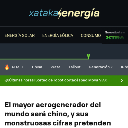
Suscríbete a
ENERGÍA SOLAR
ENERGÍA EÓLICA
CONSUMO ENERGÉTICO
HOY SE HABLA DE
AEMET
China
Waze
Fallout
Generación Z
iPh
🌿¡Últimas horas! Sorteo de robot cortacésped Mova ViAX
El mayor aerogenerador del
mundo será chino, y sus
monstruosas cifras pretenden