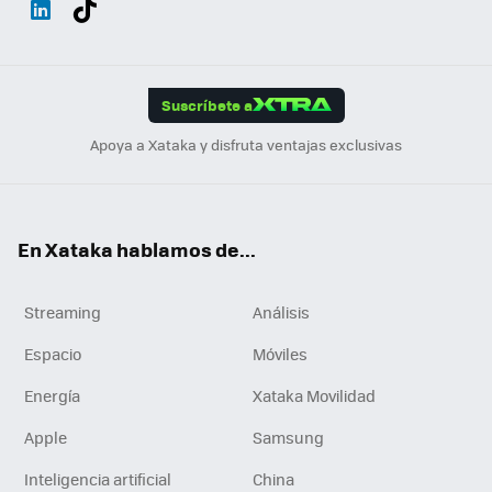
ats
ter
ebo
tub
agr
gra
boa
Link
Tikt
App
ok
e
am
m
rd
edI
ok
Suscríbete a
n
Apoya a Xataka y disfruta ventajas exclusivas
En Xataka hablamos de...
Streaming
Análisis
Espacio
Móviles
Energía
Xataka Movilidad
Apple
Samsung
Inteligencia artificial
China