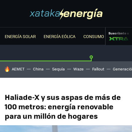
Suscríbete a
ENERGÍA SOLAR
ENERGÍA EÓLICA
CONSUMO ENERGÉTICO
HOY SE HABLA DE
AEMET
China
Sequía
Waze
Fallout
Generació
Haliade-X y sus aspas de más de
100 metros: energía renovable
para un millón de hogares