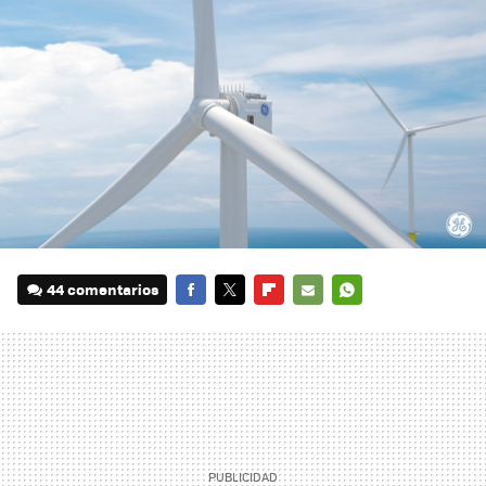
44 comentarios
FACEBOOK
TWITTER
FLIPBOARD
E-
WHATSAPP
MAIL