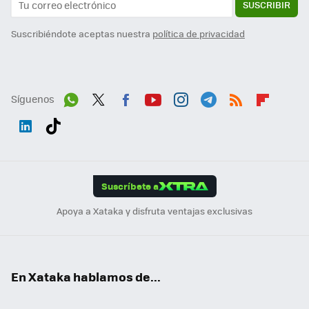
SUSCRIBIR
Suscribiéndote aceptas nuestra
política de privacidad
Síguenos
Wh
Twit
Fac
You
Inst
Tele
RSS
Flip
ats
ter
ebo
tub
agr
gra
boa
Link
Tikt
App
ok
e
am
m
rd
edI
ok
Suscríbete a
n
Apoya a Xataka y disfruta ventajas exclusivas
En Xataka hablamos de...