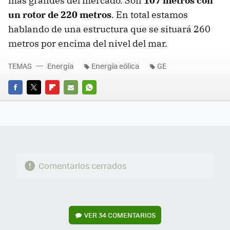
más grandes del mercado. Son
107 metros con
un rotor de 220 metros
. En total estamos
hablando de una estructura que se situará 260
metros por encima del nivel del mar.
TEMAS
Energía
Energía eólica
GE
FACEBOOK
TWITTER
FLIPBOARD
E-
WHATSAPP
MAIL
Comentarios cerrados
VER
34 COMENTARIOS