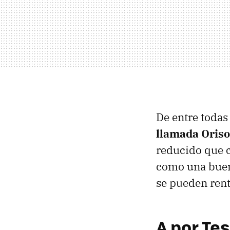
De entre todas
llamada Oris
reducido que c
como una buena
se pueden rent
A por Tes