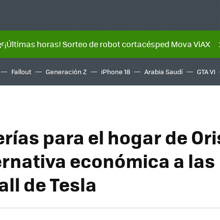
🌿¡Últimas horas! Sorteo de robot cortacésped Mova ViAX
Fallout
Generación Z
iPhone 18
Arabia Saudí
GTA VI
erías para el hogar de Or
ernativa económica a las
ll de Tesla