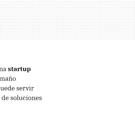
una
startup
tamaño
puede servir
 de soluciones