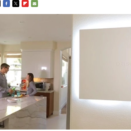
FACEBOOK
TWITTER
FLIPBOARD
E-
MAIL