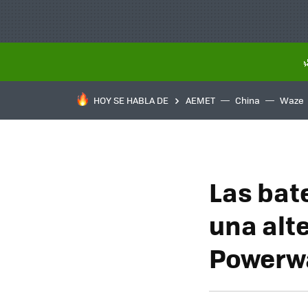
HOY SE HABLA DE
AEMET
China
Waze
Las bat
una alt
Powerwa