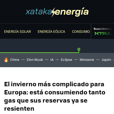
Suscríbete a
ENERGÍA SOLAR
ENERGÍA EÓLICA
CONSUMO ENERGÉTICO
HOY SE HABLA DE
China
Elon Musk
IA
Eclipse
Miniserie
Japón
El invierno más complicado para
Europa: está consumiendo tanto
gas que sus reservas ya se
resienten