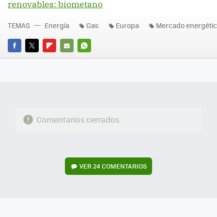
renovables: biometano
TEMAS
Energía
Gas
Europa
Mercado energéti
FACEBOOK
TWITTER
FLIPBOARD
E-
WHATSAPP
MAIL
Comentarios cerrados
VER
24 COMENTARIOS