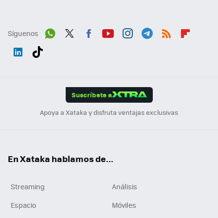
Síguenos
Wh
Twit
Fac
You
Inst
Tele
RSS
Flip
ats
ter
ebo
tub
agr
gra
boa
Link
Tikt
App
ok
e
am
m
rd
edI
ok
Suscríbete a
n
Apoya a Xataka y disfruta ventajas exclusivas
En Xataka hablamos de...
Streaming
Análisis
Espacio
Móviles