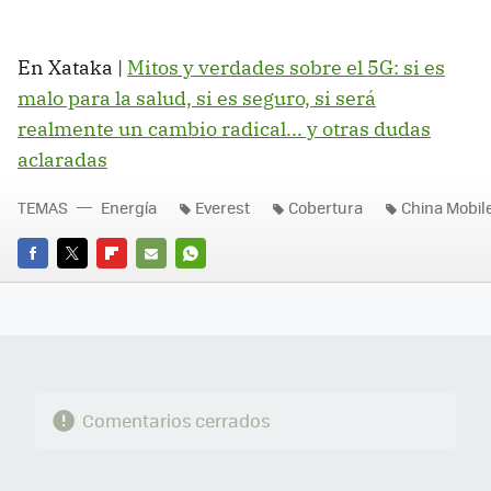
En Xataka |
Mitos y verdades sobre el 5G: si es
malo para la salud, si es seguro, si será
realmente un cambio radical... y otras dudas
aclaradas
TEMAS
Energía
Everest
Cobertura
China Mobil
FACEBOOK
TWITTER
FLIPBOARD
E-
WHATSAPP
MAIL
Comentarios cerrados