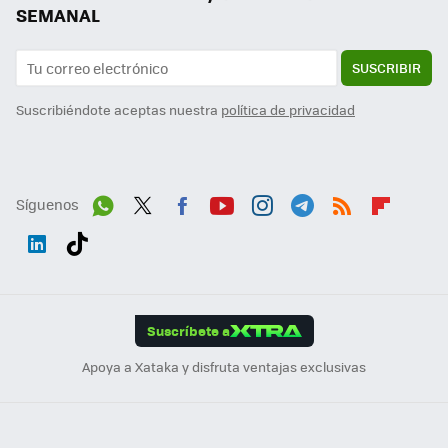
SEMANAL
SUSCRIBIR
Suscribiéndote aceptas nuestra
política de privacidad
Síguenos
Wh
Twit
Fac
You
Inst
Tele
RSS
Flip
ats
ter
ebo
tub
agr
gra
boa
Link
Tikt
App
ok
e
am
m
rd
edI
ok
Suscríbete a
n
Apoya a Xataka y disfruta ventajas exclusivas