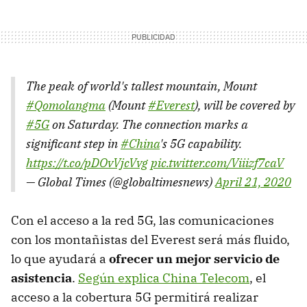
The peak of world's tallest mountain, Mount
#Qomolangma
(Mount
#Everest
), will be covered by
#5G
on Saturday. The connection marks a
significant step in
#China
's 5G capability.
https://t.co/pDOvVjcVvg
pic.twitter.com/Viiizf7caV
— Global Times (@globaltimesnews)
April 21, 2020
Con el acceso a la red 5G, las comunicaciones
con los montañistas del Everest será más fluido,
lo que ayudará a
ofrecer un mejor servicio de
asistencia
.
Según explica China Telecom
, el
acceso a la cobertura 5G permitirá realizar