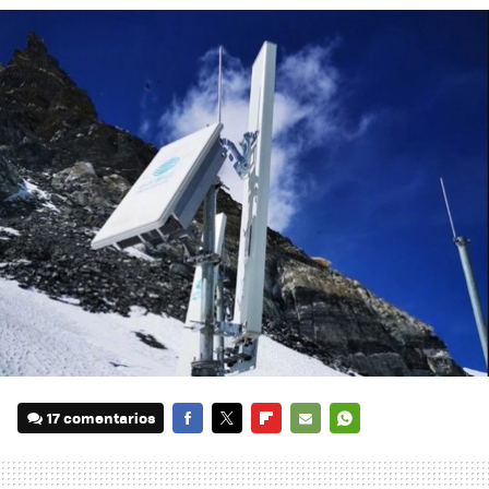
17 comentarios
FACEBOOK
TWITTER
FLIPBOARD
E-
WHATSAPP
MAIL