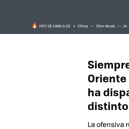
HOY SE HABLA DE
China
Elon Musk
IA
Siempre
Oriente 
ha disp
distinto
La ofensiva 