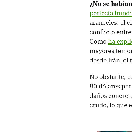
¿No se había
perfecta hund
aranceles, el c
conflicto entre
Como
ha expl
mayores temore
desde Irán, el
No obstante, e
80 dólares por
daños concretos
crudo, lo que 