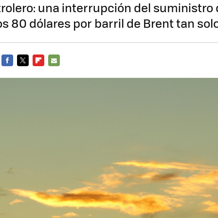
olero: una interrupción del suministro 
s 80 dólares por barril de Brent tan sol
FACEBOOK
TWITTER
FLIPBOARD
E-
MAIL