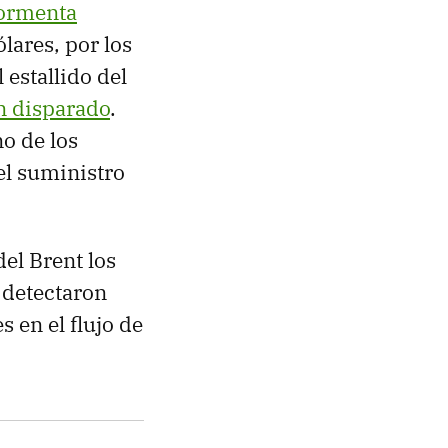
ormenta
lares, por los
 estallido del
n disparado
.
o de los
el suministro
el Brent los
 detectaron
 en el flujo de