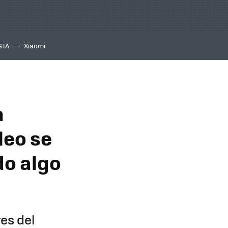
GTA
Xiaomi
n
leo se
do algo
es del