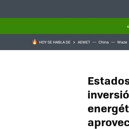
HOY SE HABLA DE
AEMET
China
Waze
Estados
inversió
energét
aprovec