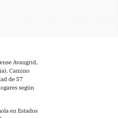
idense Avangrid,
nia). Camino
dad de 57
hogares según
ola en Estados