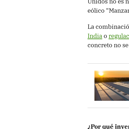
Unidos no es n
eólico “Manzan
La combinació
India
o
regulac
concreto no s
¿Por qué inve