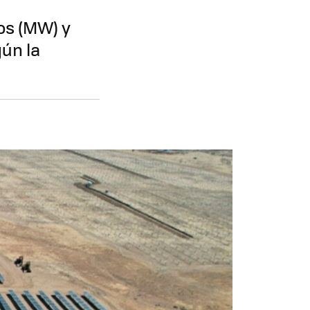
os (MW) y
ún la