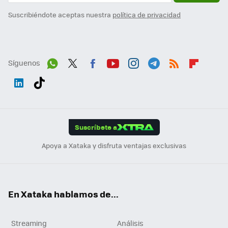
Suscribiéndote aceptas nuestra
política de privacidad
Síguenos
Wh
Twit
Fac
You
Inst
Tele
RSS
Flip
ats
ter
ebo
tub
agr
gra
boa
Link
Tikt
App
ok
e
am
m
rd
edI
ok
Suscríbete a
n
Apoya a Xataka y disfruta ventajas exclusivas
En Xataka hablamos de...
Streaming
Análisis