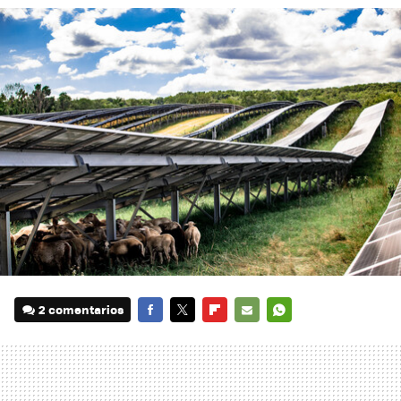
2 comentarios
FACEBOOK
TWITTER
FLIPBOARD
E-
WHATSAPP
MAIL