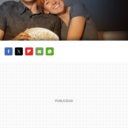
FACEBOOK
TWITTER
FLIPBOARD
E-
WHATSAPP
MAIL