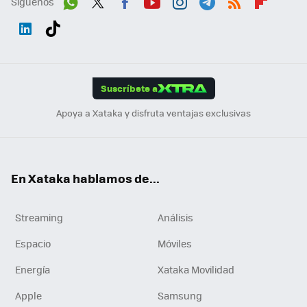
Síguenos
Wh
Twit
Fac
You
Inst
Tele
RSS
Flip
ats
ter
ebo
tub
agr
gra
boa
Link
Tikt
App
ok
e
am
m
rd
edI
ok
Suscríbete a
n
Apoya a Xataka y disfruta ventajas exclusivas
En Xataka hablamos de...
Streaming
Análisis
Espacio
Móviles
Energía
Xataka Movilidad
Apple
Samsung