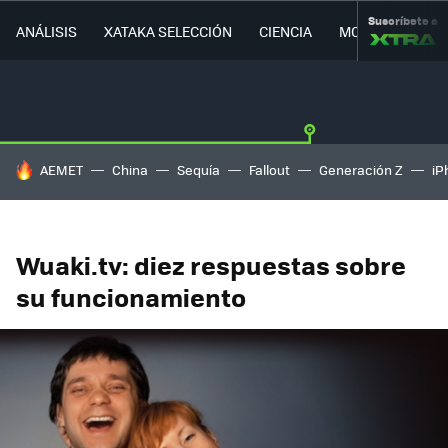
Suscríbete a
ANÁLISIS
XATAKA SELECCIÓN
CIENCIA
MOVILIDAD
HOY SE HABLA DE
AEMET
China
Sequía
Fallout
Generación Z
iP
Wuaki.tv: diez respuestas sobre
su funcionamiento