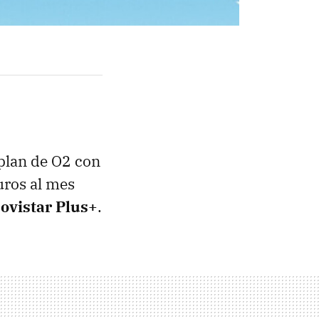
 plan de O2 con
uros al mes
Movistar Plus+
.