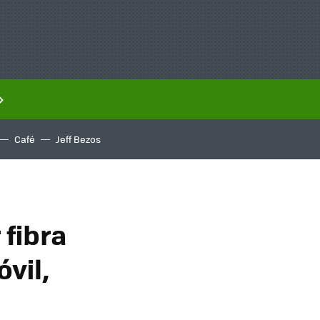
Café
Jeff Bezos
 fibra
óvil,