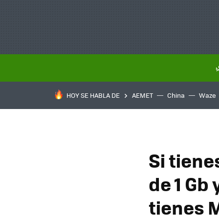
HOY SE HABLA DE
AEMET
China
Waze
Si tiene
de 1 Gb 
tienes M