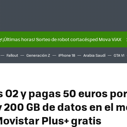
🌿¡Últimas horas! Sorteo de robot cortacésped Mova ViAX
Fallout
Generación Z
iPhone 18
Arabia Saudí
GTA VI
s O2 y pagas 50 euros por
y 200 GB de datos en el m
ovistar Plus+ gratis