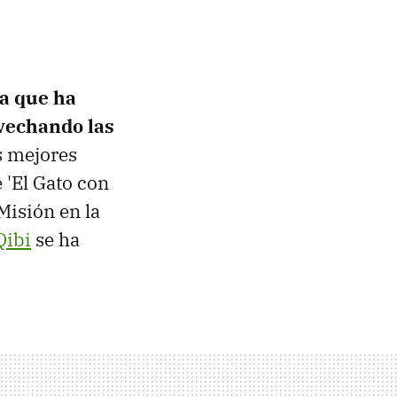
ma que ha
vechando las
s mejores
e 'El Gato con
 Misión en la
Qibi
se ha