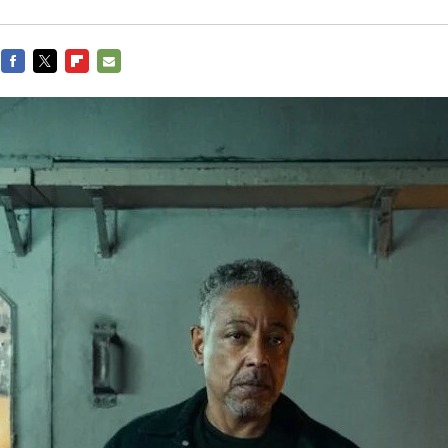
FACEBOOK
TWITTER
FLIPBOARD
E-
MAIL