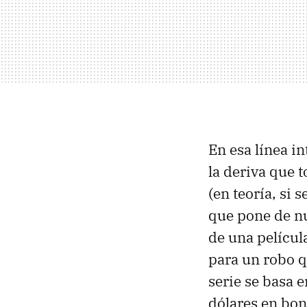
En esa línea i
la deriva que 
(en teoría, si 
que pone de nu
de una películ
para un robo q
serie se basa 
dólares en bon