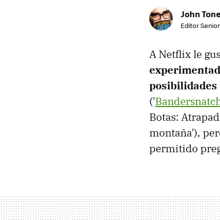
John Ton
Editor Senio
A Netflix le gu
experimentado
posibilidades
('
Bandersnatc
Botas: Atrapado
montaña'), pero
permitido preg