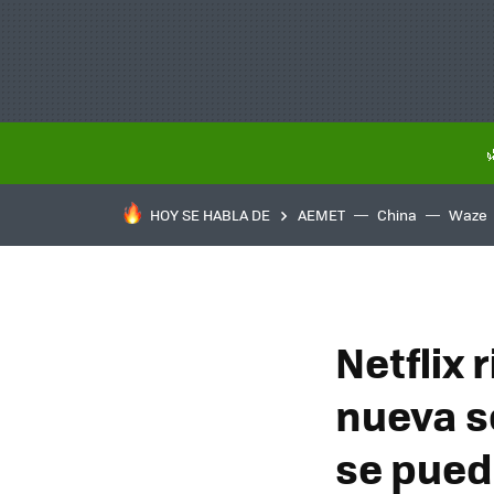
HOY SE HABLA DE
AEMET
China
Waze
Netflix 
nueva s
se pued