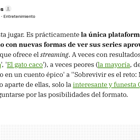
es
r - Entretenimiento
sta jugar. Es prácticamente
la única platafor
 con nuevas formas de ver sus series apro
que ofrece el
streaming
. A veces con resultado
h
', '
El gato caco
'), a veces peores (
la mayoría
, d
 en un cuento épico' a ''Sobrevivir es el reto:
 aparte de ellas, solo la
interesante y funesta 
untarse por las posibilidades del formato.