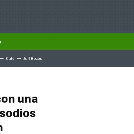
Café
Jeff Bezos
 con una
isodios
n