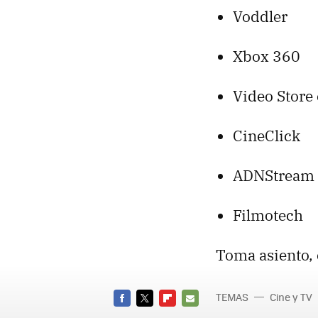
Voddler
Xbox 360
Video Store
CineClick
ADNS
tream
Filmotech
Toma asiento, 
TEMAS
Cine y TV
FACEBOOK
TWITTER
FLIPBOARD
E-