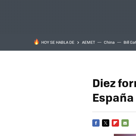
HOY SE HABLA DE
AEMET
China
Bill Ga
Diez for
España 
FACEBOOK
TWITTER
FLIPBOARD
E-