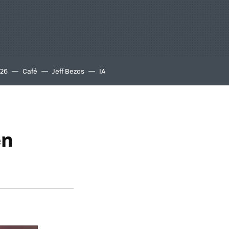
S26
Café
Jeff Bezos
IA
en