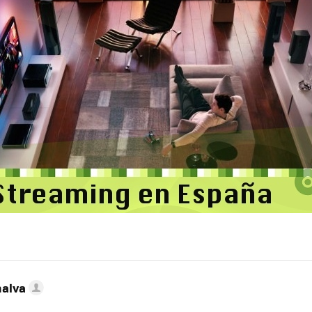
nalva