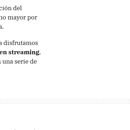
ción del
cho mayor por
a.
ña disfrutamos
s en streaming
,
 una serie de