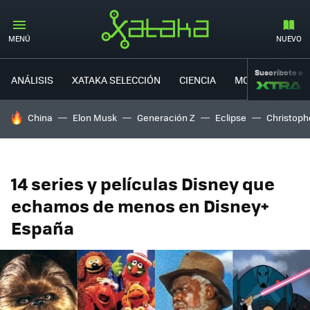
MENÚ
NUEVO
Suscríbete a
ANÁLISIS
XATAKA SELECCIÓN
CIENCIA
MOVILIDAD
HOY SE HABLA DE
China
Elon Musk
Generación Z
Eclipse
Christoph
14 series y películas Disney que
echamos de menos en Disney+
España