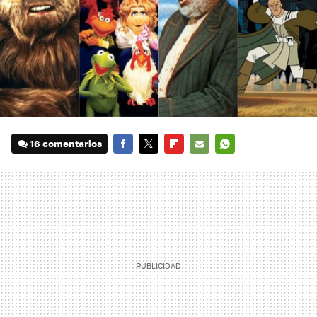
16 comentarios
FACEBOOK
TWITTER
FLIPBOARD
E-
WHATSAPP
MAIL