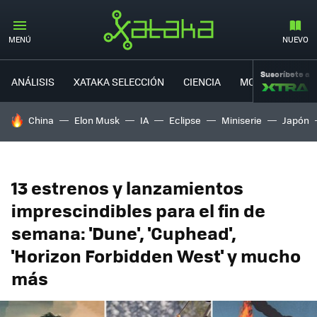
MENÚ
NUEVO
Suscríbete a
ANÁLISIS
XATAKA SELECCIÓN
CIENCIA
MOVILIDAD
HOY SE HABLA DE
China
Elon Musk
IA
Eclipse
Miniserie
Japón
13 estrenos y lanzamientos
imprescindibles para el fin de
semana: 'Dune', 'Cuphead',
'Horizon Forbidden West' y mucho
más