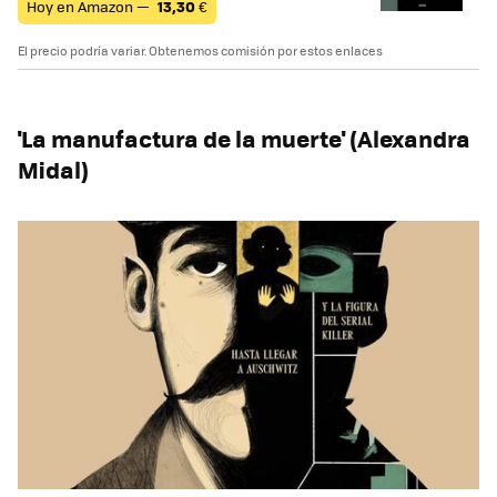
Hoy en Amazon —
13,30
€
El precio podría variar. Obtenemos comisión por estos enlaces
'La manufactura de la muerte' (Alexandra
Midal)