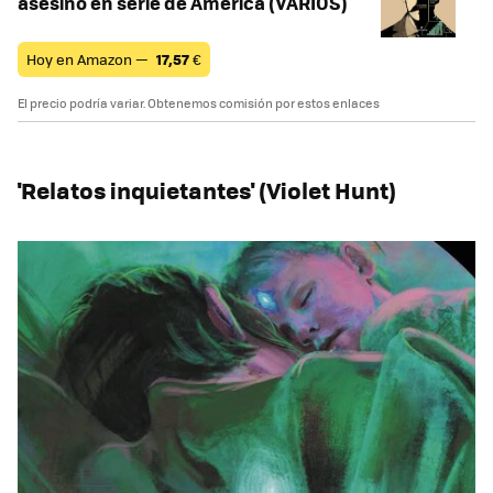
asesino en serie de América (VARIOS)
Hoy en Amazon —
17,57
€
El precio podría variar. Obtenemos comisión por estos enlaces
'Relatos inquietantes' (Violet Hunt)