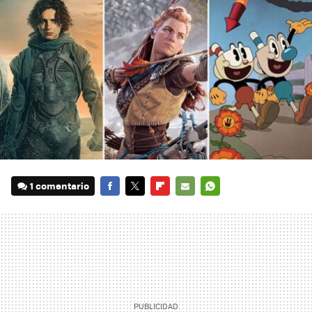
1 comentario
FACEBOOK
TWITTER
FLIPBOARD
E-
WHATSAPP
MAIL