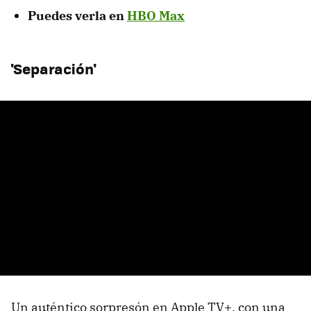
Puedes verla en
HBO Max
'Separación'
Un auténtico sorpresón en Apple TV+, con una