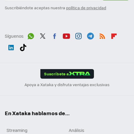
Suscribiéndote aceptas nuestra
política de privacidad
Síguenos
Wh
Twit
Fac
You
Inst
Tele
RSS
Flip
ats
ter
ebo
tub
agr
gra
boa
Link
Tikt
App
ok
e
am
m
rd
edI
ok
Suscríbete a
n
Apoya a Xataka y disfruta ventajas exclusivas
En Xataka hablamos de...
Streaming
Análisis