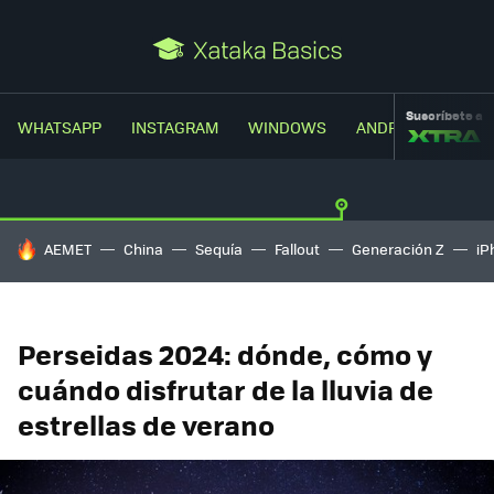
Suscríbete a
WHATSAPP
INSTAGRAM
WINDOWS
ANDROID
TRUC
HOY SE HABLA DE
AEMET
China
Sequía
Fallout
Generación Z
iP
Perseidas 2024: dónde, cómo y
cuándo disfrutar de la lluvia de
estrellas de verano