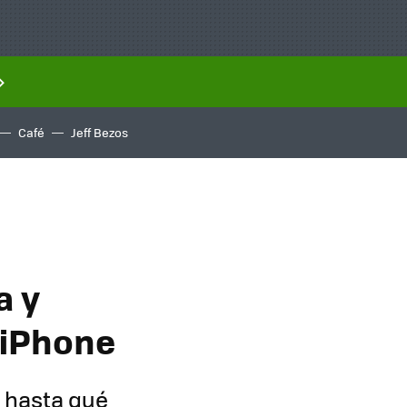
Café
Jeff Bezos
a y
l iPhone
r hasta qué