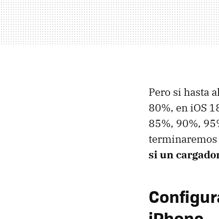
Pero si hasta a
80%, en iOS 18
85%, 90%, 95%
terminaremos d
si un cargado
Configur
iPhone