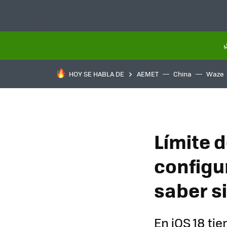
HOY SE HABLA DE
AEMET
China
Waze
Límite 
configu
saber si
En iOS 18 ti