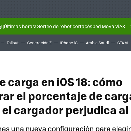
🌿¡Últimas horas! Sorteo de robot cortacésped Mova ViAX
Fallout
Generación Z
iPhone 18
Arabia Saudí
GTA VI
de carga en iOS 18: cómo
rar el porcentaje de carg
 el cargador perjudica a
enes una nueva configuración para elegi