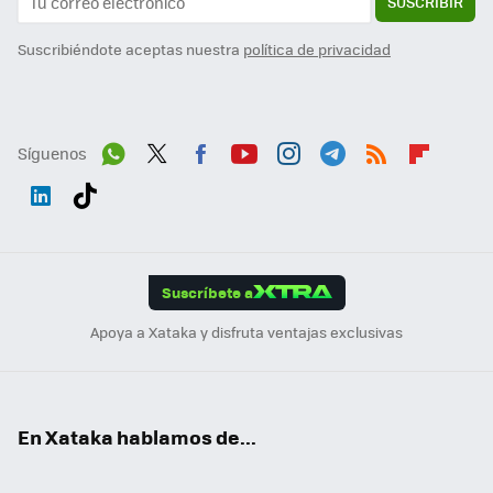
SUSCRIBIR
Suscribiéndote aceptas nuestra
política de privacidad
Síguenos
Wh
Twit
Fac
You
Inst
Tele
RSS
Flip
ats
ter
ebo
tub
agr
gra
boa
Link
Tikt
App
ok
e
am
m
rd
edI
ok
Suscríbete a
n
Apoya a Xataka y disfruta ventajas exclusivas
En Xataka hablamos de...