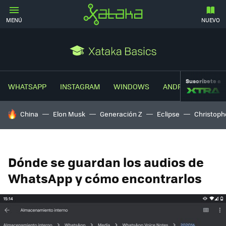
MENÚ
NUEVO
Suscríbete a
WHATSAPP
INSTAGRAM
WINDOWS
ANDROID
TRUC
HOY SE HABLA DE
China
Elon Musk
Generación Z
Eclipse
Christoph
Dónde se guardan los audios de
WhatsApp y cómo encontrarlos