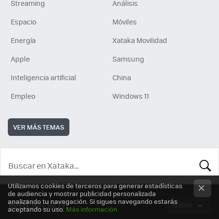
Streaming
Análisis
Espacio
Móviles
Energía
Xataka Movilidad
Apple
Samsung
Inteligencia artificial
China
Empleo
Windows 11
VER MÁS TEMAS
BUSCA
Utilizamos cookies de terceros para generar estadísticas
de audiencia y mostrar publicidad personalizada
analizando tu navegación. Si sigues navegando estarás
SUBIR
aceptando su uso.
Más información