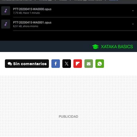
Sin comentarios
FACEBOOK
TWITTER
FLIPBOARD
E-
WHATSAPP
MAIL