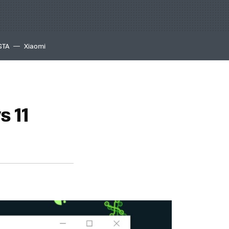
GTA
Xiaomi
s 11