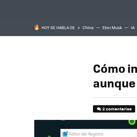
HOY SE HABLA DE
China
Elon Musk
IA
Cómo in
aunque 
2 comentarios