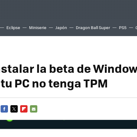
Eclipse
Miniserie
Japón
Dragon Ball Super
PS5
stalar la beta de Window
tu PC no tenga TPM
FACEBOOK
TWITTER
FLIPBOARD
E-
MAIL