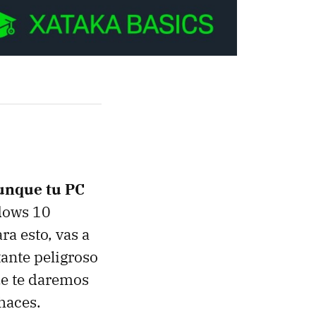
aunque tu PC
ndows 10
a esto, vas a
tante peligroso
ue te daremos
haces.