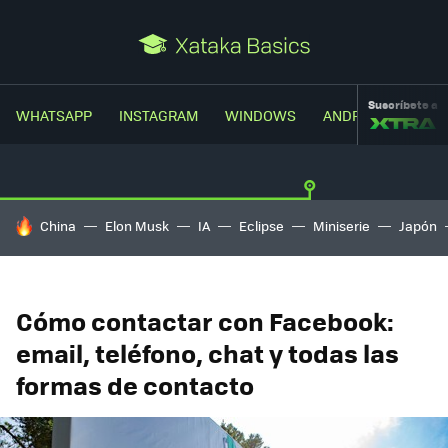
Suscríbete a
WHATSAPP
INSTAGRAM
WINDOWS
ANDROID
TRUC
HOY SE HABLA DE
China
Elon Musk
IA
Eclipse
Miniserie
Japón
Cómo contactar con Facebook:
email, teléfono, chat y todas las
formas de contacto