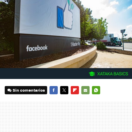
Sin comentarios
FACEBOOK
TWITTER
FLIPBOARD
E-
WHATSAPP
MAIL