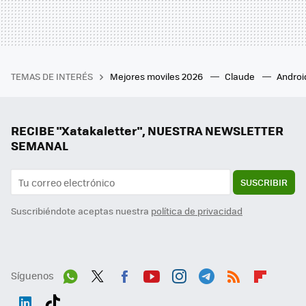
TEMAS DE INTERÉS
Mejores moviles 2026
Claude
Androi
RECIBE "Xatakaletter", NUESTRA NEWSLETTER
SEMANAL
SUSCRIBIR
Suscribiéndote aceptas nuestra
política de privacidad
Síguenos
Wh
Twit
Fac
You
Inst
Tele
RSS
Flip