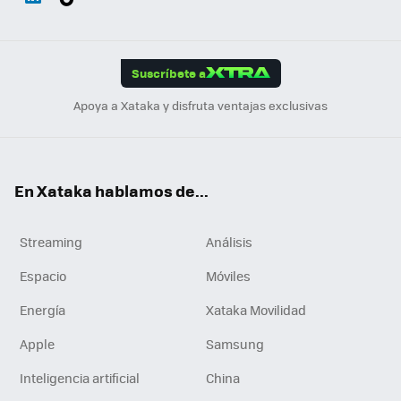
ats
ter
ebo
tub
agr
gra
boa
Link
Tikt
App
ok
e
am
m
rd
edI
ok
Suscríbete a
n
Apoya a Xataka y disfruta ventajas exclusivas
En Xataka hablamos de...
Streaming
Análisis
Espacio
Móviles
Energía
Xataka Movilidad
Apple
Samsung
Inteligencia artificial
China