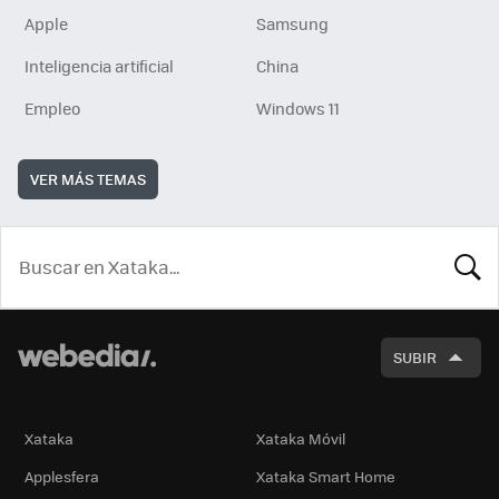
Apple
Samsung
Inteligencia artificial
China
Empleo
Windows 11
VER MÁS TEMAS
BUSCA
SUBIR
Xataka
Xataka Móvil
Applesfera
Xataka Smart Home