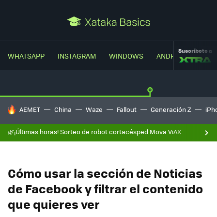
Suscríbete a
WHATSAPP
INSTAGRAM
WINDOWS
ANDROID
TRUC
HOY SE HABLA DE
AEMET
China
Waze
Fallout
Generación Z
iPh
🌿¡Últimas horas! Sorteo de robot cortacésped Mova ViAX
Cómo usar la sección de Noticias
de Facebook y filtrar el contenido
que quieres ver