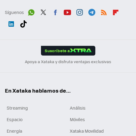
Síguenos
Wh
Twit
Fac
You
Inst
Tele
RSS
Flip
ats
ter
ebo
tub
agr
gra
boa
Link
Tikt
App
ok
e
am
m
rd
edI
ok
Suscríbete a
n
Apoya a Xataka y disfruta ventajas exclusivas
En Xataka hablamos de...
Streaming
Análisis
Espacio
Móviles
Energía
Xataka Movilidad