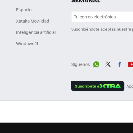
Espacio
Xataka Movilidad
Suscribiéndote aceptas nuestra
Inteligencia artificial
Windows 11
Síguenos
Wh
Twit
Fac
Y
ats
ter
ebo
tu
Suscríbete a
Apo
App
ok
e