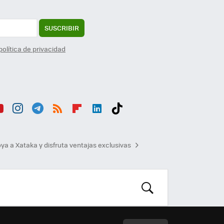
SUSCRIBIR
política de privacidad
ou
Inst
Tele
RSS
Flip
Link
Tikt
b
agr
gra
boa
edI
ok
ya a Xataka y disfruta ventajas exclusivas
am
m
rd
n
BUSCAR