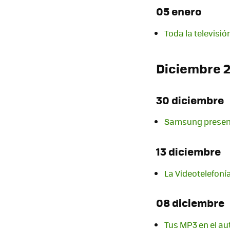
05 enero
Toda la televisi
Diciembre 
30 diciembre
Samsung present
13 diciembre
La Videotelefoní
08 diciembre
Tus MP3 en el au