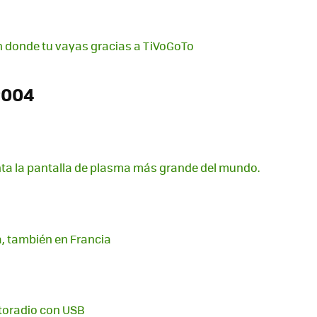
ón donde tu vayas gracias a TiVoGoTo
2004
a la pantalla de plasma más grande del mundo.
a, también en Francia
toradio con USB