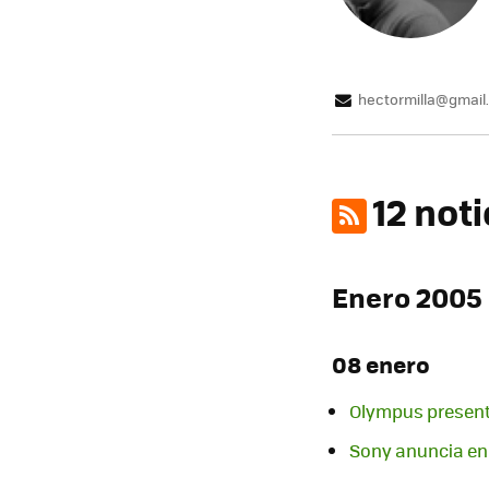
hectormilla@gmail
12 not
Enero 2005
08 enero
Olympus presen
Sony anuncia en 