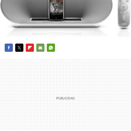
FACEBOOK
TWITTER
FLIPBOARD
E-
WHATSAPP
MAIL