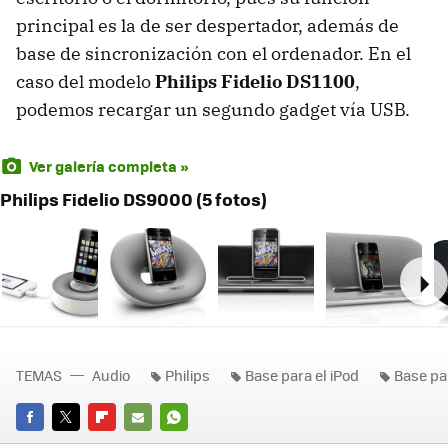
principal es la de ser despertador, además de
base de sincronización con el ordenador. En el
caso del modelo
Philips Fidelio DS1100
,
podemos recargar un segundo gadget vía
USB
.
Ver galería completa »
Philips Fidelio DS9000 (5 fotos)
Ne
TEMAS
Audio
Philips
Base para el iPod
Base pa
FACEBOOK
TWITTER
FLIPBOARD
E-
WHATSAPP