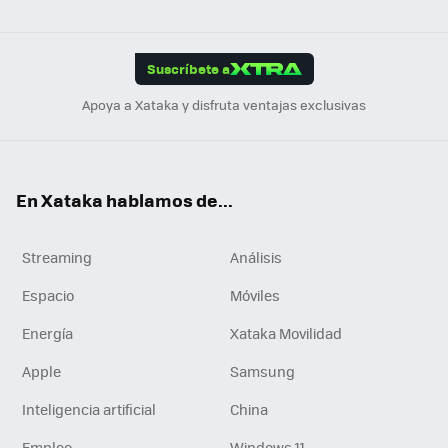
ats
ter
ebo
tub
agr
gra
boa
Link
Tikt
App
ok
e
am
m
rd
edI
ok
Suscríbete a
n
Apoya a Xataka y disfruta ventajas exclusivas
En Xataka hablamos de...
Streaming
Análisis
Espacio
Móviles
Energía
Xataka Movilidad
Apple
Samsung
Inteligencia artificial
China
Empleo
Windows 11