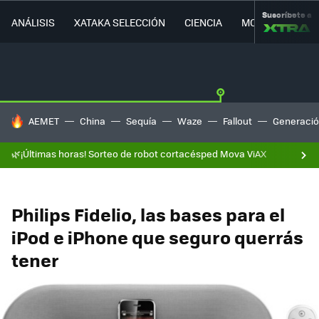
Suscríbete a
ANÁLISIS
XATAKA SELECCIÓN
CIENCIA
MOVILIDAD
HOY SE HABLA DE
AEMET
China
Sequía
Waze
Fallout
Generació
🌿¡Últimas horas! Sorteo de robot cortacésped Mova ViAX
Philips Fidelio, las bases para el
iPod e iPhone que seguro querrás
tener