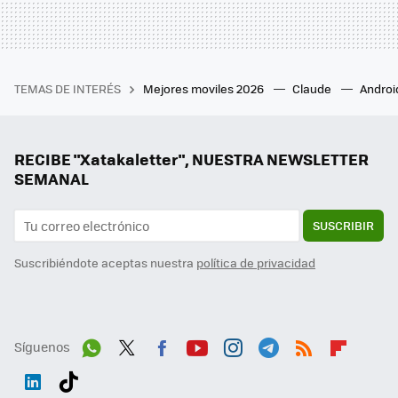
TEMAS DE INTERÉS
Mejores moviles 2026
Claude
Androi
RECIBE "Xatakaletter", NUESTRA NEWSLETTER
SEMANAL
SUSCRIBIR
Suscribiéndote aceptas nuestra
política de privacidad
Síguenos
Wh
Twit
Fac
You
Inst
Tele
RSS
Flip