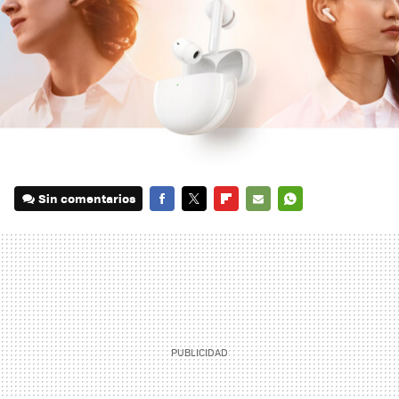
Sin comentarios
FACEBOOK
TWITTER
FLIPBOARD
E-
WHATSAPP
MAIL