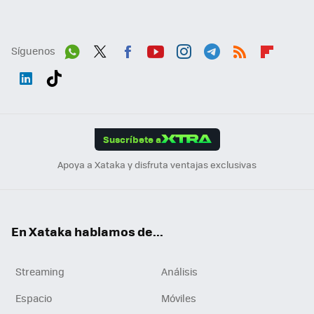
Síguenos
Wh
Twit
Fac
You
Inst
Tele
RSS
Flip
ats
ter
ebo
tub
agr
gra
boa
Link
Tikt
App
ok
e
am
m
rd
edI
ok
Suscríbete a
n
Apoya a Xataka y disfruta ventajas exclusivas
En Xataka hablamos de...
Streaming
Análisis
Espacio
Móviles