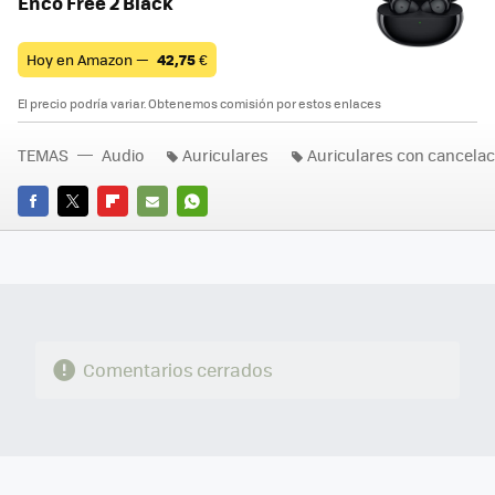
Enco Free 2 Black
Hoy en Amazon —
42,75
€
El precio podría variar. Obtenemos comisión por estos enlaces
TEMAS
Audio
Auriculares
Auriculares con cancelaci
FACEBOOK
TWITTER
FLIPBOARD
E-
WHATSAPP
MAIL
Comentarios cerrados