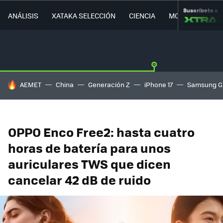
Suscríbete a
ANÁLISIS
XATAKA SELECCIÓN
CIENCIA
MOVILIDAD
HOY SE HABLA DE
AEMET
China
Generación Z
iPhone 17
Samsung G
OPPO Enco Free2: hasta cuatro
horas de batería para unos
auriculares TWS que dicen
cancelar 42 dB de ruido