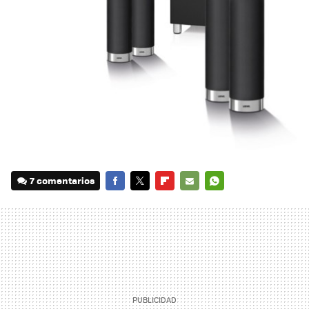
7 comentarios
FACEBOOK
TWITTER
FLIPBOARD
E-
WHATSAPP
MAIL