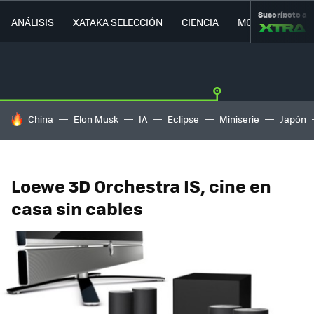
Suscríbete a
ANÁLISIS
XATAKA SELECCIÓN
CIENCIA
MOVILIDAD
HOY SE HABLA DE
China
Elon Musk
IA
Eclipse
Miniserie
Japón
Loewe 3D Orchestra IS, cine en
casa sin cables